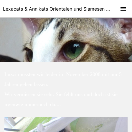
Lexacats & Annikats Orientalen und Siamesen - Orientalisch Kurzhaar Katzen und Siamesen Zucht in Kirchheim bei München und Nähe Stuttgart
Luzzi mussten wir leider im November 2008 mit nur 5
Jahren gehen lassen.
Wir vermissen sie sehr. Sie fehlt uns und doch ist sie
irgenwie immernoch da....